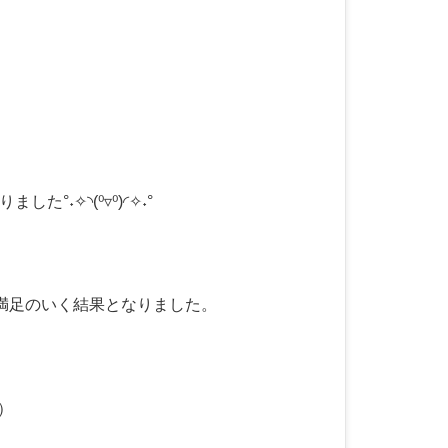
˖✧◝(⁰▿⁰)◜✧˖°
は満足のいく結果となりました。
）