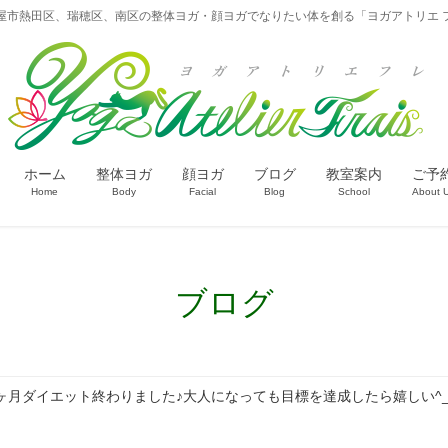
屋市熱田区、瑞穂区、南区の整体ヨガ・顔ヨガでなりたい体を創る「ヨガアトリエ 
ホーム
整体ヨガ
顔ヨガ
ブログ
教室案内
ご予
Home
Body
Facial
Blog
School
About 
ブログ
ヶ月ダイエット終わりました♪大人になっても目標を達成したら嬉しい^_