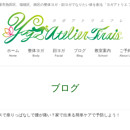
屋市熱田区、瑞穂区、南区の整体ヨガ・顔ヨガでなりたい体を創る「ヨガアトリエ 
ホーム
整体ヨガ
顔ヨガ
ブログ
教室案内
ご予
Home
Body
Facial
Blog
School
About 
ブログ
スで座りっぱなしで腰が痛い？家で出来る簡単ケアで予防しよう！